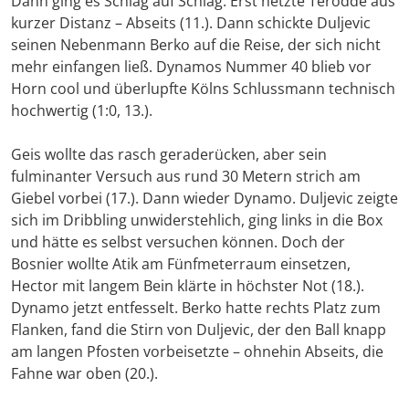
Dann ging es Schlag auf Schlag: Erst netzte Terodde aus
kurzer Distanz – Abseits (11.). Dann schickte Duljevic
seinen Nebenmann Berko auf die Reise, der sich nicht
mehr einfangen ließ. Dynamos Nummer 40 blieb vor
Horn cool und überlupfte Kölns Schlussmann technisch
hochwertig (1:0, 13.).
Geis wollte das rasch geraderücken, aber sein
fulminanter Versuch aus rund 30 Metern strich am
Giebel vorbei (17.). Dann wieder Dynamo. Duljevic zeigte
sich im Dribbling unwiderstehlich, ging links in die Box
und hätte es selbst versuchen können. Doch der
Bosnier wollte Atik am Fünfmeterraum einsetzen,
Hector mit langem Bein klärte in höchster Not (18.).
Dynamo jetzt entfesselt. Berko hatte rechts Platz zum
Flanken, fand die Stirn von Duljevic, der den Ball knapp
am langen Pfosten vorbeisetzte – ohnehin Abseits, die
Fahne war oben (20.).