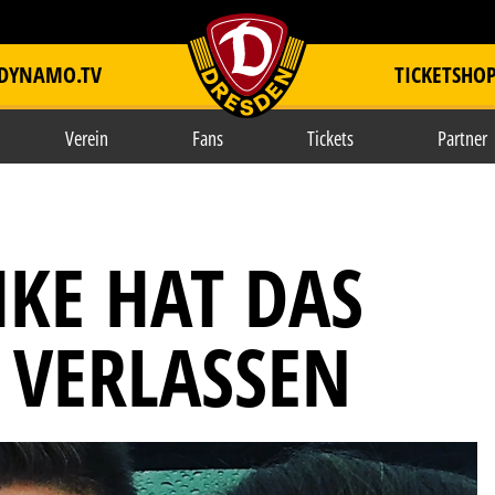
DYNAMO.TV
TICKETSHO
item.title
Verein
Fans
Tickets
Partner
HKE HAT DAS
VERLASSEN