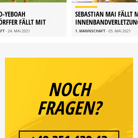
D-YEBOAH
SEBASTIAN MAI FÄLLT 
RFFER FÄLLT MIT
INNENBANDVERLETZUN
SVERLETZUNG AUS
AFT
- 24. MAI 2021
1. MANNSCHAFT
- 05. MAI 2021
NOCH
FRAGEN?