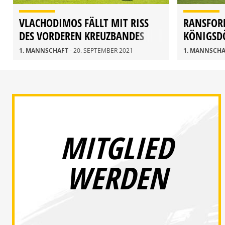
VLACHODIMOS FÄLLT MIT RISS
RANSFOR
DES VORDEREN KREUZBANDES
KÖNIGSDÖ
MEHRERE MONATE AUS
MENISKU
1. MANNSCHAFT
- 20. SEPTEMBER 2021
1. MANNSCH
MITGLIED
WERDEN