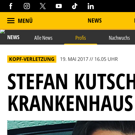
NEWS
MENÜ
NEWS
Alle News
Profis
Nachwuchs
KOPF-VERLETZUNG
19. MAI 2017 // 16.05 UHR
STEFAN KUTSC
KRANKENHAUS 