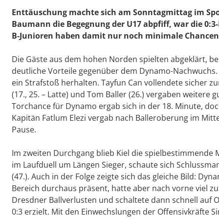
Enttäuschung machte sich am Sonntagmittag im Sport
Baumann die Begegnung der U17 abpfiff, war die 0:3
B-Junioren haben damit nur noch minimale Chancen a
Die Gäste aus dem hohen Norden spielten abgeklärt, be
deutliche Vorteile gegenüber dem Dynamo-Nachwuchs. Fü
ein Strafstoß herhalten. Tayfun Can vollendete sicher zum 
(17., 25. – Latte) und Tom Baller (26.) vergaben weitere 
Torchance für Dynamo ergab sich in der 18. Minute, doch
Kapitän Fatlum Elezi vergab nach Balleroberung im Mittelf
Pause.
Im zweiten Durchgang blieb Kiel die spielbestimmende 
im Laufduell um Längen Sieger, schaute sich Schlussman
(47.). Auch in der Folge zeigte sich das gleiche Bild: D
Bereich durchaus präsent, hatte aber nach vorne viel zu 
Dresdner Ballverlusten und schaltete dann schnell auf O
0:3 erzielt. Mit den Einwechslungen der Offensivkräfte