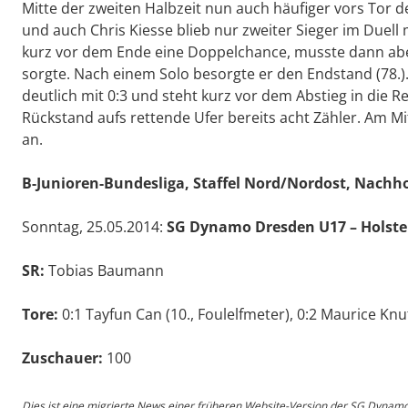
Mitte der zweiten Halbzeit nun auch häufiger vors Tor d
und auch Chris Kiesse blieb nur zweiter Sieger im Duell m
kurz vor dem Ende eine Doppelchance, musste dann abe
sorgte. Nach einem Solo besorgte er den Endstand (78.).
deutlich mit 0:3 und steht kurz vor dem Abstieg in die R
Rückstand aufs rettende Ufer bereits acht Zähler. Am Mit
an.
B-Junioren-Bundesliga, Staffel Nord/Nordost, Nachhol
Sonntag, 25.05.2014:
SG Dynamo Dresden U17 – Holstein
SR:
Tobias Baumann
Tore:
0:1 Tayfun Can (10., Foulelfmeter), 0:2 Maurice Knut
Zuschauer:
100
Dies ist eine migrierte News einer früheren Website-Version der SG Dynam