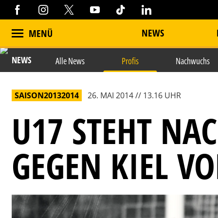
NEWS
MENÜ
NEWS
Alle News
Profis
Nachwuchs
SAISON20132014
26. MAI 2014 // 13.16 UHR
U17 STEHT NA
GEGEN KIEL VO