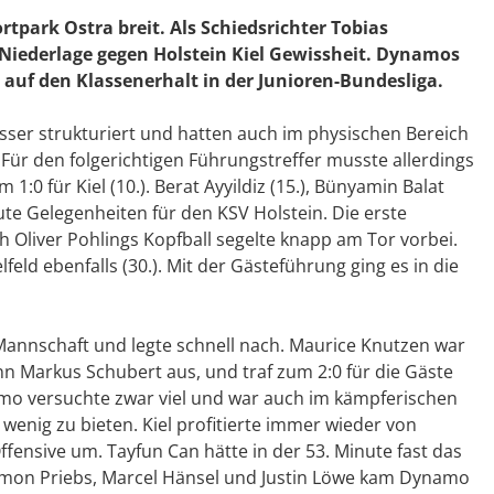
park Ostra breit. Als Schiedsrichter Tobias
-Niederlage gegen Holstein Kiel Gewissheit. Dynamos
uf den Klassenerhalt in der Junioren-Bundesliga.
sser strukturiert und hatten auch im physischen Bereich
r den folgerichtigen Führungstreffer musste allerdings
1:0 für Kiel (10.). Berat Ayyildiz (15.), Bünyamin Balat
gute Gelegenheiten für den KSV Holstein. Die erste
 Oliver Pohlings Kopfball segelte knapp am Tor vorbei.
eld ebenfalls (30.). Mit der Gästeführung ging es in die
Mannschaft und legte schnell nach. Maurice Knutzen war
n Markus Schubert aus, und traf zum 2:0 für die Gäste
ynamo versuchte zwar viel und war auch im kämpferischen
wenig zu bieten. Kiel profitierte immer wieder von
ffensive um. Tayfun Can hätte in der 53. Minute fast das
 Simon Priebs, Marcel Hänsel und Justin Löwe kam Dynamo