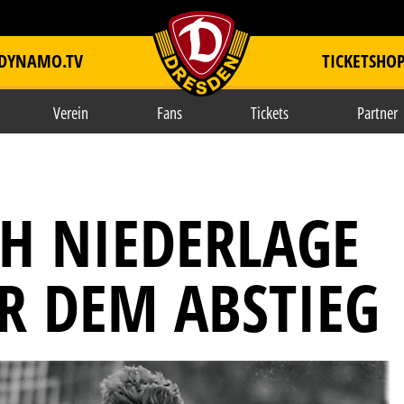
DYNAMO.TV
TICKETSHO
item.title
Verein
Fans
Tickets
Partner
CH NIEDERLAGE
R DEM ABSTIEG