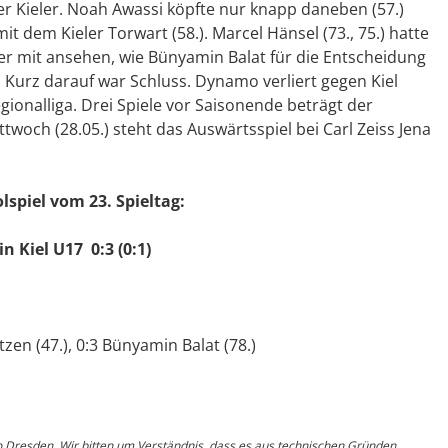
er Kieler. Noah Awassi köpfte nur knapp daneben (57.)
it dem Kieler Torwart (58.). Marcel Hänsel (73., 75.) hatte
r mit ansehen, wie Bünyamin Balat für die Entscheidung
 Kurz darauf war Schluss. Dynamo verliert gegen Kiel
egionalliga. Drei Spiele vor Saisonende beträgt der
twoch (28.05.) steht das Auswärtsspiel bei Carl Zeiss Jena
spiel vom 23. Spieltag:
 Kiel U17 0:3 (0:1)
zen (47.), 0:3 Bünyamin Balat (78.)
o Dresden. Wir bitten um Verständnis, dass es aus technischen Gründen