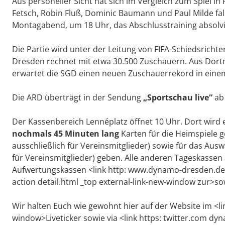
Aus personeller Sicht hat sich im Vergleich zum Spiel 
Fetsch, Robin Fluß, Dominic Baumann und Paul Milde fal
Montagabend, um 18 Uhr, das Abschlusstraining absolvier
Die Partie wird unter der Leitung von FIFA-Schiedsrich
Dresden rechnet mit etwa 30.500 Zuschauern. Aus Dort
erwartet die SGD einen neuen Zuschauerrekord in einem 
Die ARD überträgt in der Sendung
„Sportschau live“
ab 
Der Kassenbereich Lennéplatz öffnet 10 Uhr. Dort wird
nochmals 45 Minuten lang
Karten für die Heimspiele 
ausschließlich für Vereinsmitglieder) sowie für das Ausw
für Vereinsmitglieder) geben. Alle anderen Tageskassen 
Aufwertungskassen <link http: www.dynamo-dresden.de ver
action detail.html _top external-link-new-window zur>s
Wir halten Euch wie gewohnt hier auf der Website im <l
window>Liveticker sowie via <link https: twitter.com dy