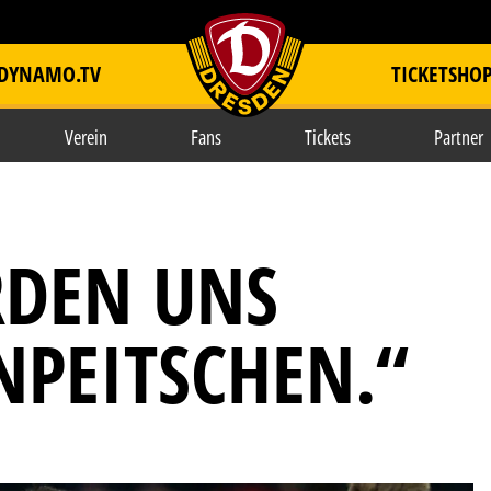
DYNAMO.TV
TICKETSHO
item.title
Verein
Fans
Tickets
Partner
RDEN UNS
NPEITSCHEN.“