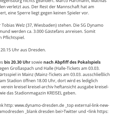
in Regensburg nichts geändert. Marco Hartmann, Mathias
len verletzt aus. Der Rest der Mannschaft hat am
t, eine Sperre liegt gegen keinen Spieler vor.
ter Tobias Welz (37, Wiesbaden) stehen. Die SG Dynamo
mund werden ca. 3.000 Gästefans anreisen. Somit
Pflichtspiel.
20.15 Uhr aus Dresden.
 es
bis 20.30 Uhr
sowie
nach Abpfiff des Pokalspiels
gegen Großaspach und Halle (Halle-Tickets am 03.03.
ärtsspiel in Mainz (Mainz-Tickets am 03.03. ausschließlich
am Stadion öffnen 18.00 Uhr, dort wird es lediglich
ein kreisel kreisel-archiv heftansicht ausgabe kreisel-
owie das Stadionmagazin KREISEL geben.
ink http: www.dynamo-dresden.de _top external-link-new-
namodresden _blank dresden bei>Twitter und <link https: