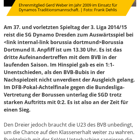
Ehrenmitglied Gerd Weber im Jahr 2009 im Einsatz für
Dynamos Traditionsmannschaft. | Foto: Frank Dehlis
Am 37. und vorletzten Spieltag der 3. Liga 2014/15
reist die SG Dynamo Dresden zum Auswärtsspiel bei
<link internal-link borussia dortmund>Borussia
Dortmund II. Anpfiff ist um 13.30 Uhr. Es ist das
dritte Aufeinandertreffen mit dem BVB in der
laufenden Saison. Im Hinspiel gab es ein 1:1-
Unentschieden, als den BVB-Bubis in der
Nachspielzeit nicht unverdient der Ausgleich gelang.
Im DFB-Pokal-Achtelfinale gegen die Bundesliga-
Vertretung der Borussen unterlag die SGD trotz
starken Auftritts mit 0:2. Es ist also an der Zeit für
einen Sieg.
Den Dreier jedoch braucht die U23 des BVB unbedingt,
um die Chance auf den Klassenerhalt weiter zu wahren.
Punktgleich mit der SpVgg Unterhaching rangieren die