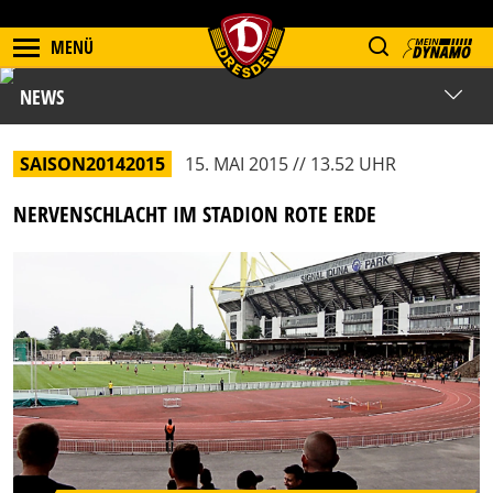
MENÜ
NEWS
SAISON20142015
15. MAI 2015 // 13.52 UHR
NERVENSCHLACHT IM STADION ROTE ERDE