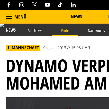
NEWS
MENÜ
NEWS
Alle News
Profis
Nachwuchs
1. MANNSCHAFT
04. JULI 2013 // 15.05 UHR
DYNAMO VERPF
MOHAMED AMI