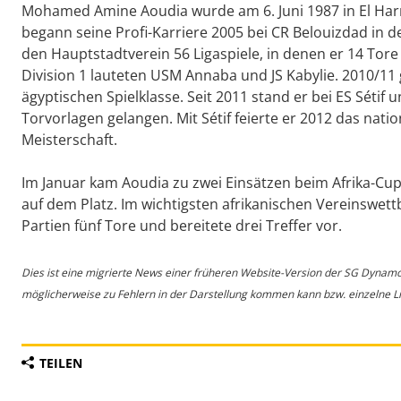
Mohamed Amine Aoudia wurde am 6. Juni 1987 in El Harr
begann seine Profi-Karriere 2005 bei CR Belouizdad in der 
den Hauptstadtverein 56 Ligaspiele, in denen er 14 Tore 
Division 1 lauteten USM Annaba und JS Kabylie. 2010/11 
ägyptischen Spielklasse. Seit 2011 stand er bei ES Sétif 
Torvorlagen gelangen. Mit Sétif feierte er 2012 das nat
Meisterschaft.
Im Januar kam Aoudia zu zwei Einsätzen beim Afrika-Cup
auf dem Platz. Im wichtigsten afrikanischen Vereinswet
Partien fünf Tore und bereitete drei Treffer vor.
Dies ist eine migrierte News einer früheren Website-Version der SG Dynam
möglicherweise zu Fehlern in der Darstellung kommen kann bzw. einzelne Lin
TEILEN