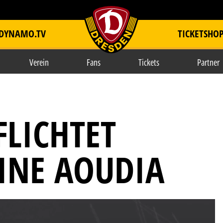
DYNAMO.TV
TICKETSHO
item.title
Verein
Fans
Tickets
Partner
LICHTET
NE AOUDIA