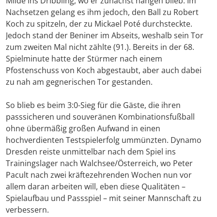
Milde ins Dribbling, wo er zunächst hängen blieb. Im
Nachsetzen gelang es ihm jedoch, den Ball zu Robert
Koch zu spitzeln, der zu Mickael Poté durchsteckte.
Jedoch stand der Beniner im Abseits, weshalb sein Tor
zum zweiten Mal nicht zählte (91.). Bereits in der 68.
Spielminute hatte der Stürmer nach einem
Pfostenschuss von Koch abgestaubt, aber auch dabei
zu nah am gegnerischen Tor gestanden.
So blieb es beim 3:0-Sieg für die Gäste, die ihren
passsicheren und souveränen Kombinationsfußball
ohne übermäßig großen Aufwand in einen
hochverdienten Testspielerfolg ummünzten. Dynamo
Dresden reiste unmittelbar nach dem Spiel ins
Trainingslager nach Walchsee/Österreich, wo Peter
Pacult nach zwei kräftezehrenden Wochen nun vor
allem daran arbeiten will, eben diese Qualitäten –
Spielaufbau und Passspiel – mit seiner Mannschaft zu
verbessern.