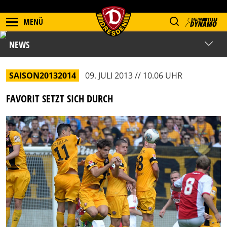
MENÜ
NEWS
SAISON20132014
09. JULI 2013 // 10.06 UHR
FAVORIT SETZT SICH DURCH