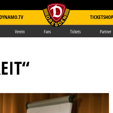
DYNAMO.TV
TICKETSHO
item.title
Verein
Fans
Tickets
Partner
EIT“