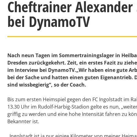
Cheftrainer Alexander
bei DynamoTV
Nach neun Tagen im Sommertrainingslager in Heilbad
Dresden zurückgekehrt. Zeit, ein erstes Fazit zu zie
im Interview bei DynamoTV.„Wir haben eine gute Arb
bei der Sache und hatten einen guten Eigenantrieb. D
sind wissbegierig“, so der Coach.
Bis zum ersten Heimspiel gegen den FC Ingolstadt im R
13.30 Uhr im Rudolf-Harbig-Stadion gelte es nun, „weit
griffig zu werden und eine hohe Intensität fahren zu kö
Bekannter ist.
„Ingolstadt ist ja nur einige Kilometer von meiner Heima