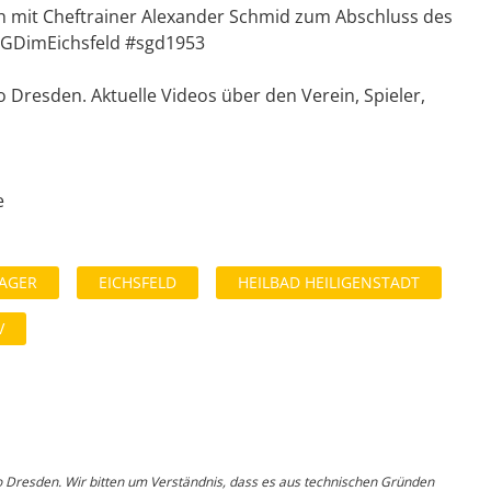
ch mit Cheftrainer Alexander Schmid zum Abschluss des
#SGDimEichsfeld #sgd1953
Dresden. Aktuelle Videos über den Verein, Spieler,
e
AGER
EICHSFELD
HEILBAD HEILIGENSTADT
V
o Dresden. Wir bitten um Verständnis, dass es aus technischen Gründen