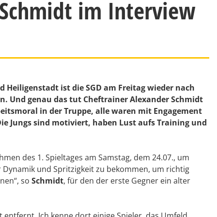
 Schmidt im Interview
 Heiligenstadt ist die SGD am Freitag wieder nach
hen. Und genau das tut Cheftrainer Alexander Schmidt
eitsmoral in der Truppe, alle waren mit Engagement
ie Jungs sind motiviert, haben Lust aufs Training und
ahmen des 1. Spieltages am Samstag, dem 24.07., um
er Dynamik und Spritzigkeit zu bekommen, um richtig
nnen“, so
Schmidt
, für den der erste Gegner ein alter
t entfernt. Ich kenne dort einige Spieler, das Umfeld