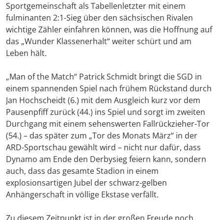
Sportgemeinschaft als Tabellenletzter mit einem
fulminanten 2:1-Sieg über den sächsischen Rivalen
wichtige Zähler einfahren können, was die Hoffnung auf
das „Wunder Klassenerhalt“ weiter schürt und am
Leben hält.
„Man of the Match“ Patrick Schmidt bringt die SGD in
einem spannenden Spiel nach frühem Rückstand durch
Jan Hochscheidt (6.) mit dem Ausgleich kurz vor dem
Pausenpfiff zurück (44.) ins Spiel und sorgt im zweiten
Durchgang mit einem sehenswerten Fallrückzieher-Tor
(54.) – das später zum „Tor des Monats März“ in der
ARD-Sportschau gewählt wird – nicht nur dafür, dass
Dynamo am Ende den Derbysieg feiern kann, sondern
auch, dass das gesamte Stadion in einem
explosionsartigen Jubel der schwarz-gelben
Anhängerschaft in völlige Ekstase verfällt.
Zu diesem Zeitpunkt ist in der großen Freude noch