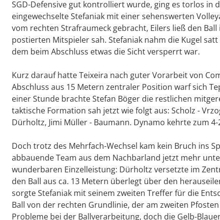
SGD-Defensive gut kontrolliert wurde, ging es torlos i
eingewechselte Stefaniak mit einer sehenswerten Volley
vom rechten Strafraumeck gebracht, Eilers ließ den Ball i
postierten Mitspieler sah. Stefaniak nahm die Kugel sa
dem beim Abschluss etwas die Sicht versperrt war.
Kurz darauf hatte Teixeira nach guter Vorarbeit von Comv
Abschluss aus 15 Metern zentraler Position warf sich T
einer Stunde brachte Stefan Böger die restlichen mitgerei
taktische Formation sah jetzt wie folgt aus: Scholz - Vrzog
Dürholtz, Jimi Müller - Baumann. Dynamo kehrte zum 4-2
Doch trotz des Mehrfach-Wechsel kam kein Bruch ins Spi
abbauende Team aus dem Nachbarland jetzt mehr unter D
wunderbaren Einzelleistung: Dürholtz versetzte im Zent
den Ball aus ca. 13 Metern überlegt über den herauseil
sorgte Stefaniak mit seinem zweiten Treffer für die Ent
Ball von der rechten Grundlinie, der am zweiten Pfosten
Probleme bei der Ballverarbeitung, doch die Gelb-Blauen