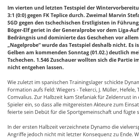
Im vierten und letzten Testspiel der Wintervorberei
3:1 (0:0) gegen FK Teplice durch. Zweimal Marvin Stefa
SGD gegen den tschechischen Erstligisten in Führung,
Böger-Elf geriet in der Generalprobe vor dem Liga-Auf
Bedrängnis und dominierte das Geschehen vor allem i
„Nagelprobe“ wurde das Testspiel deshalb nicht. Es i
Gelben am kommenden Sonntag (01.02.) deutlich meh
Tschechen. 1.546 Zuschauer wollten sich die Partie im
nicht entgehen lassen.
Wie zuletzt im spanischen Trainingslager schickte Dyna
Formation aufs Feld: Wiegers - Tekerci, J. Müller, Hefele, T
Comvalius. Zur Halbzeit kam Stefaniak für Zeldenrust in
Spieler ein, so dass alle mitgereisten Akteure zum Ein
feierte sein Debüt für die Sportgemeinschaft und fügte s
In der ersten Halbzeit verzeichnete Dynamo die vielver
Angriffe jedoch nicht mit letzter Konsequenz zu Ende. W