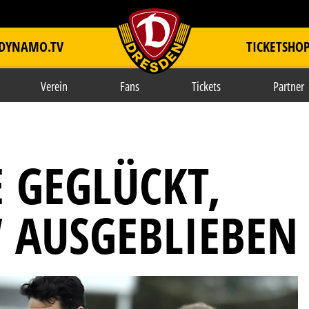
DYNAMO.TV
TICKETSHO
item.title
Verein
Fans
Tickets
Partner
 GEGLÜCKT,
 AUSGEBLIEBEN