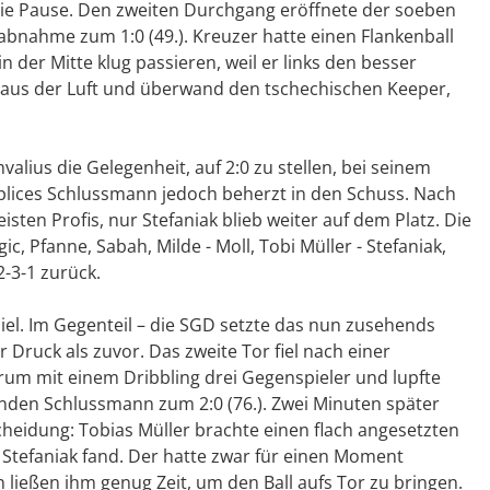
n die Pause. Den zweiten Durchgang eröffnete der soeben
abnahme zum 1:0 (49.). Kreuzer hatte einen Flankenball
n der Mitte klug passieren, weil er links den besser
tt aus der Luft und überwand den tschechischen Keeper,
alius die Gelegenheit, auf 2:0 zu stellen, bei seinem
eplices Schlussmann jedoch beherzt in den Schuss. Nach
sten Profis, nur Stefaniak blieb weiter auf dem Platz. Die
ic, Pfanne, Sabah, Milde - Moll, Tobi Müller - Stefaniak,
-3-1 zurück.
el. Im Gegenteil – die SGD setzte das nun zusehends
ruck als zuvor. Das zweite Tor fiel nach einer
rum mit einem Dribbling drei Gegenspieler und lupfte
enden Schlussmann zum 2:0 (76.). Zwei Minuten später
scheidung: Tobias Müller brachte einen flach angesetzten
 Stefaniak fand. Der hatte zwar für einen Moment
 ließen ihm genug Zeit, um den Ball aufs Tor zu bringen.