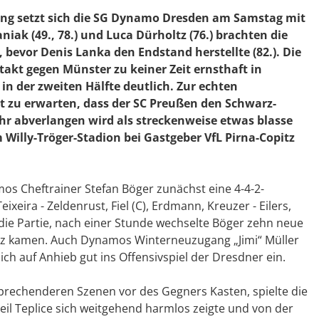
tung setzt sich die SG Dynamo Dresden am Samstag mit
niak (49., 78.) und Luca Dürholtz (76.) brachten die
 bevor Denis Lanka den Endstand herstellte (82.). Die
takt gegen Münster zu keiner Zeit ernsthaft in
n der zweiten Hälfte deutlich. Zur echten
st zu erwarten, dass der SC Preußen den Schwarz-
r abverlangen wird als streckenweise etwas blasse
 Willy-Tröger-Stadion bei Gastgeber VfL Pirna-Copitz
mos Cheftrainer Stefan Böger zunächst eine 4-4-2-
eixeira - Zeldenrust, Fiel (C), Erdmann, Kreuzer - Eilers,
 die Partie, nach einer Stunde wechselte Böger zehn neue
satz kamen. Auch Dynamos Winterneuzugang „Jimi“ Müller
ich auf Anhieb gut ins Offensivspiel der Dresdner ein.
sprechenderen Szenen vor des Gegners Kasten, spielte die
eil Teplice sich weitgehend harmlos zeigte und von der