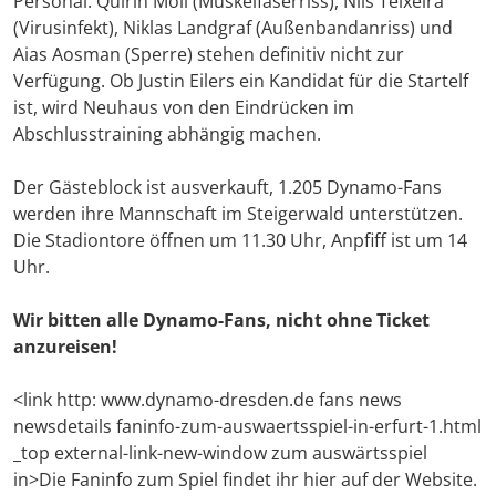
Personal: Quirin Moll (Muskelfaserriss), Nils Teixeira
(Virusinfekt), Niklas Landgraf (Außenbandanriss) und
Aias Aosman (Sperre) stehen definitiv nicht zur
Verfügung. Ob Justin Eilers ein Kandidat für die Startelf
ist, wird Neuhaus von den Eindrücken im
Abschlusstraining abhängig machen.
Der Gästeblock ist ausverkauft, 1.205 Dynamo-Fans
werden ihre Mannschaft im Steigerwald unterstützen.
Die Stadiontore öffnen um 11.30 Uhr, Anpfiff ist um 14
Uhr.
Wir bitten alle Dynamo-Fans, nicht ohne Ticket
anzureisen!
<link http: www.dynamo-dresden.de fans news
newsdetails faninfo-zum-auswaertsspiel-in-erfurt-1.html
_top external-link-new-window zum auswärtsspiel
in>Die Faninfo zum Spiel findet ihr hier auf der Website.