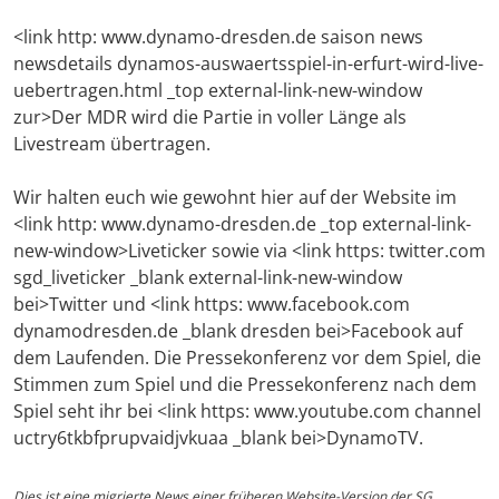
<link http: www.dynamo-dresden.de saison news
newsdetails dynamos-auswaertsspiel-in-erfurt-wird-live-
uebertragen.html _top external-link-new-window
zur>Der MDR wird die Partie in voller Länge als
Livestream übertragen.
Wir halten euch wie gewohnt hier auf der Website im
<link http: www.dynamo-dresden.de _top external-link-
new-window>Liveticker sowie via <link https: twitter.com
sgd_liveticker _blank external-link-new-window
bei>Twitter und <link https: www.facebook.com
dynamodresden.de _blank dresden bei>Facebook auf
dem Laufenden. Die Pressekonferenz vor dem Spiel, die
Stimmen zum Spiel und die Pressekonferenz nach dem
Spiel seht ihr bei <link https: www.youtube.com channel
uctry6tkbfprupvaidjvkuaa _blank bei>DynamoTV.
Dies ist eine migrierte News einer früheren Website-Version der SG