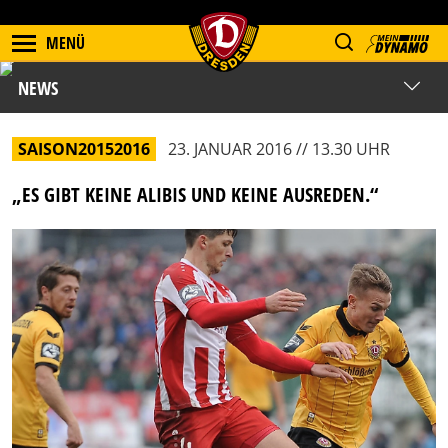
MENÜ
NEWS
SAISON20152016
23. JANUAR 2016 // 13.30 UHR
„ES GIBT KEINE ALIBIS UND KEINE AUSREDEN.“